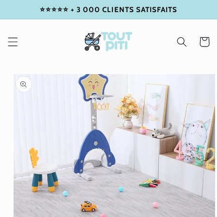
⭐⭐⭐⭐⭐ + 3 000 CLIENTS SATISFAITS
IGNORER
ET
PASSER
AU
Panier
CONTENU
PASSER
AUX
INFORMATIONS
PRODUITS