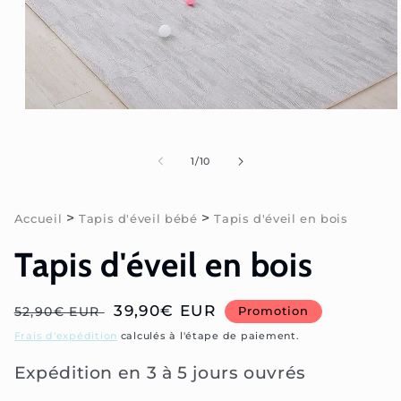
Ouvrir
le
média
1
de
1
/
10
dans
une
fenêtre
modale
>
>
Accueil
Tapis d'éveil bébé
Tapis d'éveil en bois
Tapis d'éveil en bois
Prix
Prix
39,90€ EUR
52,90€ EUR
Promotion
habituel
soldé
Frais d'expédition
calculés à l'étape de paiement.
Expédition en 3 à 5 jours ouvrés