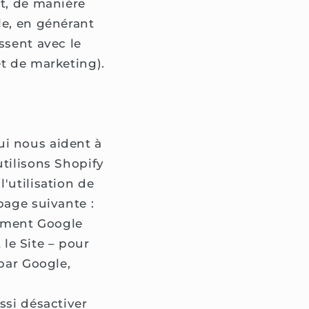
et, de manière
le, en générant
ssent avec le
et de marketing).
ui nous aident à
tilisons Shopify
'utilisation de
page suivante :
lement Google
le Site – pour
 par Google,
ssi désactiver