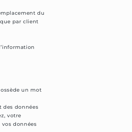
l’emplacement du
ique par client
l’information
e possède un mot
ent des données
z, votre
et vos données