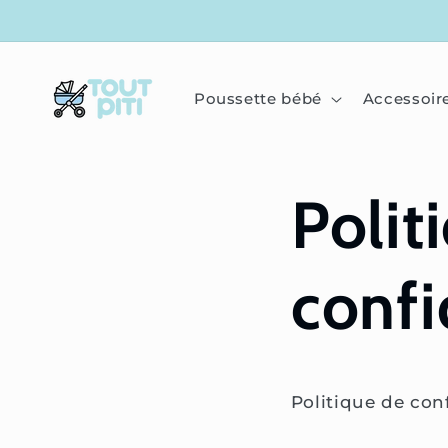
IGNORER
ET
PASSER
AU
CONTENU
Poussette bébé
Accessoir
Polit
confi
Politique de conf