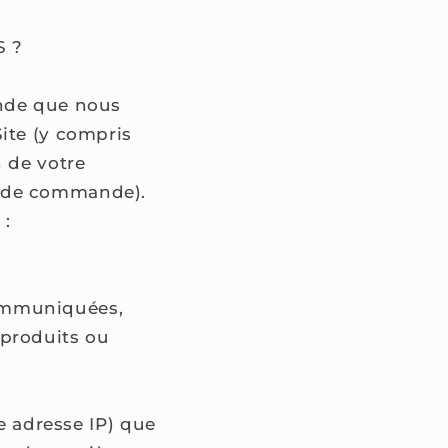
 ?
ande que nous
ite (y compris
n de votre
ns de commande).
 :
communiquées,
 produits ou
re adresse IP) que