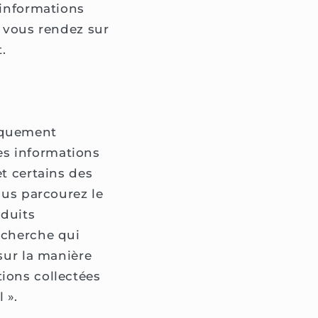
 informations
s vous rendez sur
.
tiquement
es informations
et certains des
ous parcourez le
oduits
echerche qui
 sur la manière
ions collectées
 ».