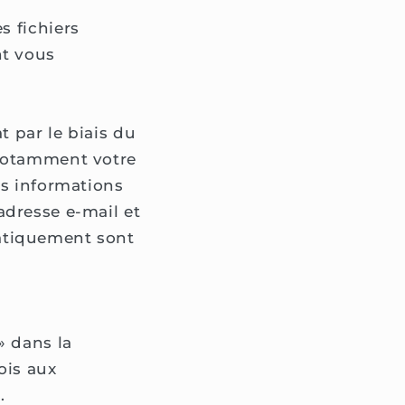
es fichiers
nt vous
t par le biais du
 notamment votre
os informations
adresse e-mail et
atiquement sont
» dans la
ois aux
.