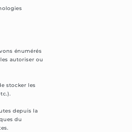
hnologies
 avons énumérés
 les autoriser ou
e stocker les
tc.).
utes depuis la
tiques du
tes.