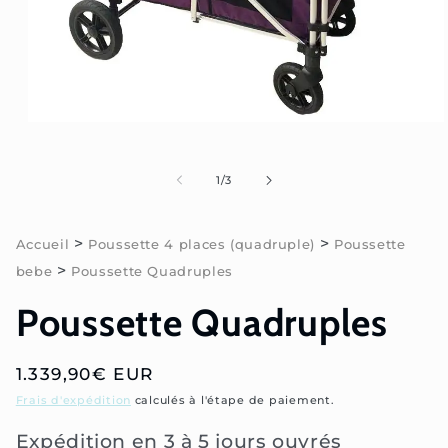
Ouvrir
le
média
1
de
1
/
3
dans
une
fenêtre
modale
>
>
Accueil
Poussette 4 places (quadruple)
Poussette
>
bebe
Poussette Quadruples
Poussette Quadruples
Prix
1.339,90€ EUR
habituel
Frais d'expédition
calculés à l'étape de paiement.
Expédition en 3 à 5 jours ouvrés