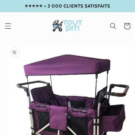
⭐⭐⭐⭐⭐ + 3 000 CLIENTS SATISFAITS
IGNORER
ET
PASSER
AU
Panier
CONTENU
PASSER
AUX
INFORMATIONS
PRODUITS