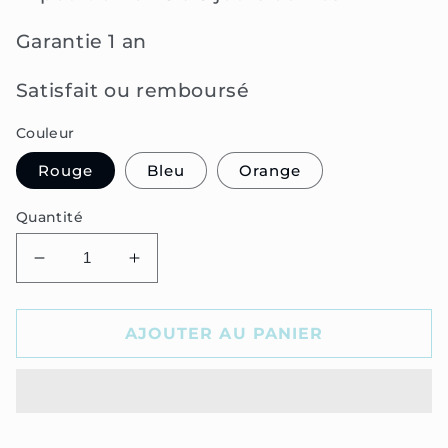
Garantie 1 an
Satisfait ou remboursé
Couleur
Rouge
Bleu
Orange
Quantité
Réduire
Augmenter
la
la
quantité
quantité
de
de
AJOUTER AU PANIER
Poussette
Poussette
Quadruples
Quadruples