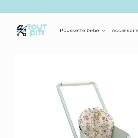
IGNORER
ET
PASSER
AU
CONTENU
Poussette bébé
Accessoir
PASSER
AUX
INFORMATIONS
PRODUITS