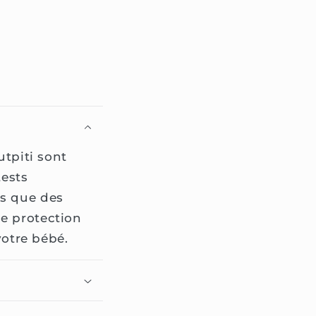
?
utpiti sont
tests
es que des
ne protection
votre bébé.