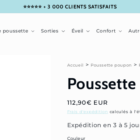
⭐⭐⭐⭐⭐ + 3 000 CLIENTS SATISFAITS
e poussette
Sorties
Éveil
Confort
Autr
>
>
Accueil
Poussette poupon
Poussette
Prix
112,90€ EUR
habituel
Frais d'expédition
calculés à l'
Expédition en 3 à 5 jo
Couleur