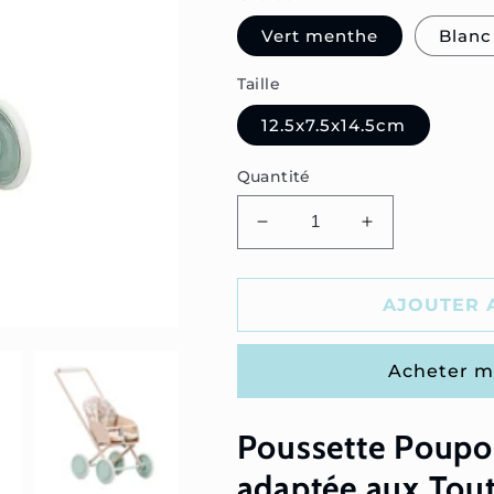
Vert menthe
Blanc
Taille
12.5x7.5x14.5cm
Quantité
Réduire
Augmenter
la
la
quantité
quantité
de
de
AJOUTER 
Poussette
Poussette
Poupon
Poupon
Acheter m
3
3
Ans
Ans
Poussette Poupon
adaptée aux Tout