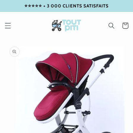
⭐⭐⭐⭐⭐ + 3 000 CLIENTS SATISFAITS
IGNORER
ET
PASSER
AU
Panier
CONTENU
PASSER
AUX
INFORMATIONS
PRODUITS