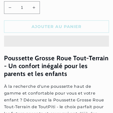
Réduire
Augmenter
la
la
quantité
quantité
de
de
AJOUTER AU PANIER
Poussette
Poussette
Grosse
Grosse
Roue
Roue
Tout-
Tout-
Terrain
Terrain
Poussette Grosse Roue Tout-Terrain
- Un confort inégalé pour les
parents et les enfants
À la recherche d'une poussette haut de
gamme et confortable pour vous et votre
enfant ? Découvrez la Poussette Grosse Roue
Tout-Terrain de ToutPiti - le choix parfait pour