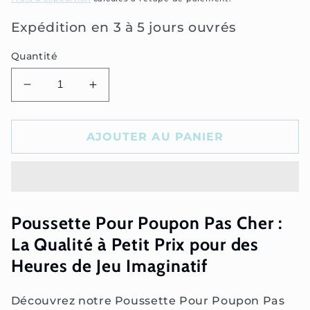
Expédition en 3 à 5 jours ouvrés
Quantité
Réduire
Augmenter
la
la
quantité
quantité
de
de
AJOUTER AU PANIER
Poussette
Poussette
Pour
Pour
Poupon
Poupon
Pas
Pas
Cher
Cher
Poussette Pour Poupon Pas Cher :
La Qualité à Petit Prix pour des
Heures de Jeu Imaginatif
Découvrez notre Poussette Pour Poupon Pas