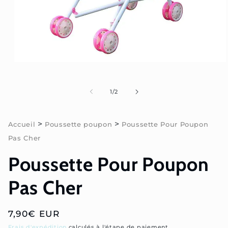
Ouvrir
le
média
1
de
1
/
2
dans
une
fenêtre
modale
>
>
Accueil
Poussette poupon
Poussette Pour Poupon
Pas Cher
Poussette Pour Poupon
Pas Cher
Prix
7,90€ EUR
habituel
Frais d'expédition
calculés à l'étape de paiement.