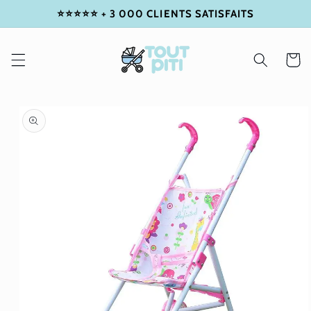
⭐⭐⭐⭐⭐ + 3 000 CLIENTS SATISFAITS
IGNORER
ET
PASSER
AU
Panier
CONTENU
PASSER
AUX
INFORMATIONS
PRODUITS