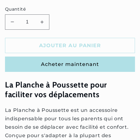
Quantité
Réduire
Augmenter
la
la
quantité
quantité
de
de
AJOUTER AU PANIER
Planche
Planche
à
à
Acheter maintenant
Poussette
Poussette
La Planche à Poussette pour
faciliter vos déplacements
La Planche à Poussette est un accessoire
indispensable pour tous les parents qui ont
besoin de se déplacer avec facilité et confort.
Conçue pour s'adapter à la plupart des