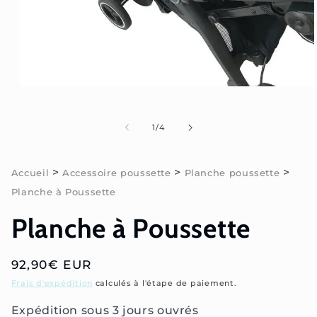
Ouvrir
le
média
1
de
1
/
4
dans
une
fenêtre
modale
>
>
>
Accueil
Accessoire poussette
Planche poussette
Planche à Poussette
Planche à Poussette
Prix
92,90€ EUR
habituel
Frais d'expédition
calculés à l'étape de paiement.
Expédition sous 3 jours ouvrés