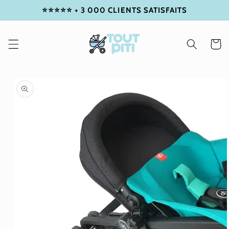
⭐⭐⭐⭐⭐ + 3 000 CLIENTS SATISFAITS
IGNORER
ET
PASSER
AU
Panier
CONTENU
PASSER
AUX
INFORMATIONS
PRODUITS