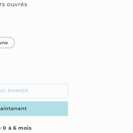
urs ouvrés
é
une
AU PANIER
aintenant
 0 à 6 mois