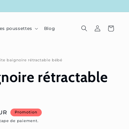
Connexion
Panier
es poussettes
Blog
ite baignoire rétractable bébé
gnoire rétractable
UR
Promotion
étape de paiement.