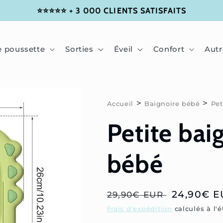
⭐⭐⭐⭐⭐ + 3 000 CLIENTS SATISFAITS
e poussette
Sorties
Éveil
Confort
Autr
>
>
Accueil
Baignoire bébé
Pet
Petite bai
bébé
Prix
Prix
24,90€ E
29,90€ EUR
habituel
soldé
Frais d'expédition
calculés à l'