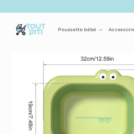
IGNORER
ET
PASSER
AU
CONTENU
Poussette bébé
Accessoir
PASSER
AUX
INFORMATIONS
PRODUITS