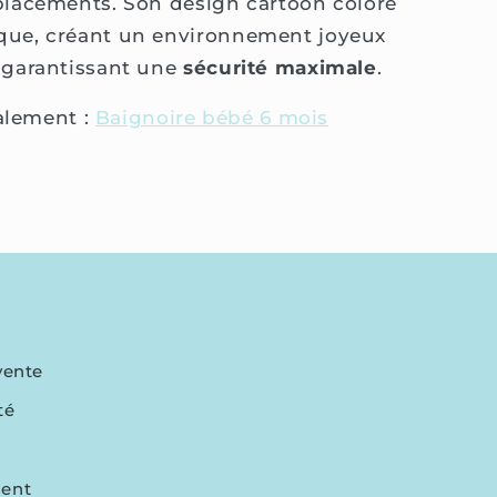
placements. Son design cartoon coloré
que, créant un environnement joyeux
 garantissant une
sécurité maximale
.
alement :
Baignoire bébé 6 mois
vente
té
ment