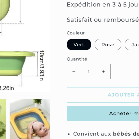
Expédition en 3 à 5 jo
Satisfait ou rembours
Couleur
Vert
Rose
Ja
Quantité
Réduire
Augmenter
la
la
quantité
quantité
de
de
AJOUTER 
Petite
Petite
baignoire
baignoire
Acheter m
rétractable
rétractable
bébé
bébé
Convient aux
bébés de