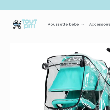
IGNORER
ET
PASSER
AU
CONTENU
Poussette bébé
Accessoir
PASSER
AUX
INFORMATIONS
PRODUITS