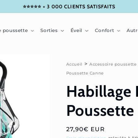
⭐⭐⭐⭐⭐ + 3 000 CLIENTS SATISFAITS
e poussette
Sorties
Éveil
Confort
Autr
>
Accueil
Accessoire poussette
Poussette Canne
Habillage 
Poussette
Prix
27,90€ EUR
habituel