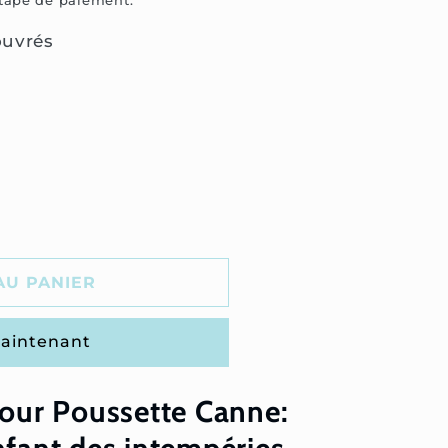
étape de paiement.
ouvrés
AU PANIER
aintenant
Pour Poussette Canne: