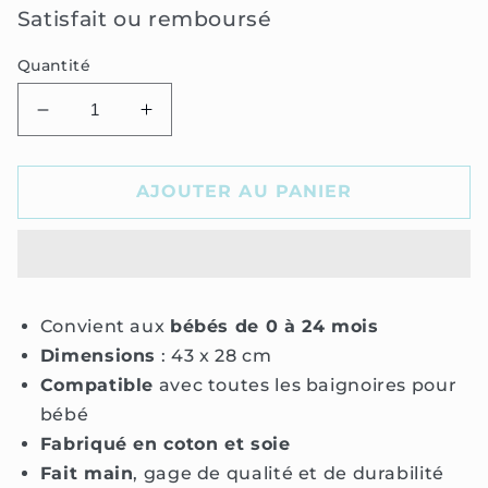
Satisfait ou remboursé
Quantité
Réduire
Augmenter
la
la
quantité
quantité
de
de
AJOUTER AU PANIER
Coussin
Coussin
baignoire
baignoire
bébé
bébé
Convient aux
bébés de 0 à 24 mois
Dimensions
: 43 x 28 cm
Compatible
avec toutes les baignoires pour
bébé
Fabriqué en coton et soie
Fait main
, gage de qualité et de durabilité