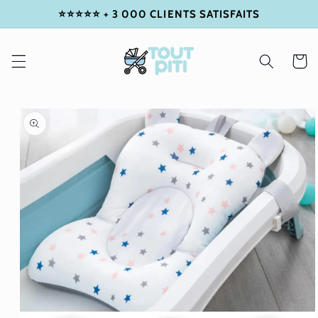
⭐⭐⭐⭐⭐ + 3 000 CLIENTS SATISFAITS
IGNORER
ET
PASSER
AU
Panier
CONTENU
PASSER
AUX
INFORMATIONS
PRODUITS