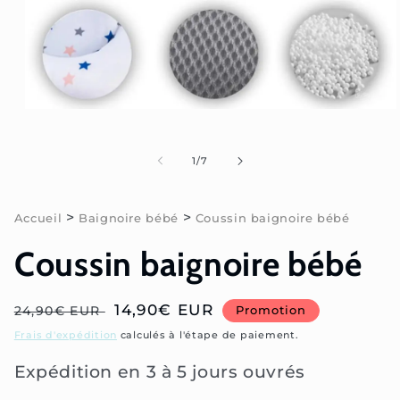
Ouvrir
le
média
1
de
1
/
7
dans
une
fenêtre
modale
>
>
Accueil
Baignoire bébé
Coussin baignoire bébé
Coussin baignoire bébé
Prix
Prix
14,90€ EUR
24,90€ EUR
Promotion
habituel
soldé
Frais d'expédition
calculés à l'étape de paiement.
Expédition en 3 à 5 jours ouvrés