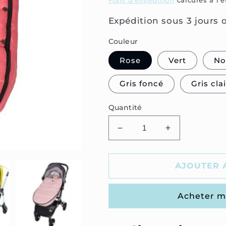
Frais d'expédition
calculés à l'
Expédition sous 3 jours 
Couleur
Rose
Vert
No
Gris foncé
Gris clai
Quantité
Réduire
Augmenter
la
la
quantité
quantité
de
de
AJOUTER 
Chanceliere
Chanceliere
Pour
Pour
Acheter m
Poussette
Poussette
Bebe
Bebe
Confort
Confort