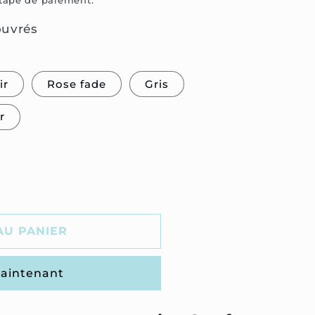
étape de paiement.
ouvrés
ir
Rose fade
Gris
r
AU PANIER
aintenant