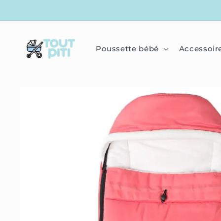
IGNORER
ET
PASSER
AU
CONTENU
Poussette bébé
Accessoir
PASSER
AUX
INFORMATIONS
PRODUITS