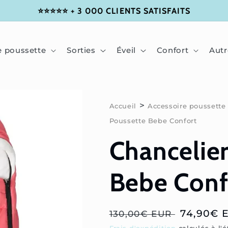
⭐⭐⭐⭐⭐ + 3 000 CLIENTS SATISFAITS
e poussette
Sorties
Éveil
Confort
Autr
>
Accueil
Accessoire poussette
Poussette Bebe Confort
Chancelie
Bebe Conf
Prix
Prix
74,90€ 
130,00€ EUR
habituel
soldé