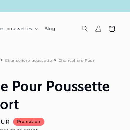
Connexion
Panier
es poussettes
Blog
>
>
Chanceliere poussette
Chanceliere Pour
re Pour Poussette
ort
EUR
Promotion