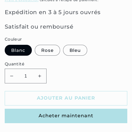
Frais d'expédition
calculés à l'étape de paiement.
Expédition en 3 à 5 jours ouvrés
Satisfait ou remboursé
Couleur
Blanc
Rose
Bleu
Quantité
Réduire
Augmenter
la
la
quantité
quantité
de
de
AJOUTER AU PANIER
Casque
Casque
anti
anti
Acheter maintenant
bruit
bruit
bébé
bébé
bandeau
bandeau