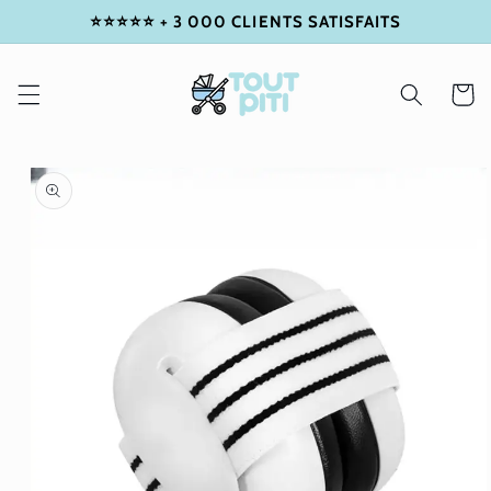
⭐⭐⭐⭐⭐ + 3 000 CLIENTS SATISFAITS
IGNORER
ET
PASSER
AU
Panier
CONTENU
PASSER
AUX
INFORMATIONS
PRODUITS