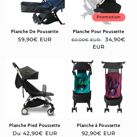
Promotion
Planche De Poussette
Planche Pour Poussette
Prix
59,90€ EUR
Prix
Prix
34,90€
60,00€ EUR
habituel
habituel
EUR
soldé
Planche Pied Poussette
Planche à Poussette
Prix
Du 42,90€ EUR
Prix
92,90€ EUR