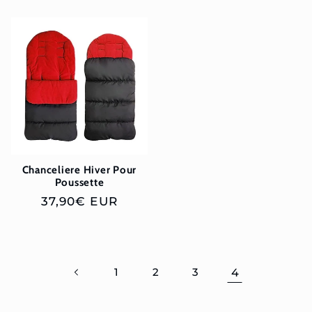
habituel
habituel
Chanceliere Hiver Pour
Poussette
Prix
37,90€ EUR
habituel
1
2
3
4