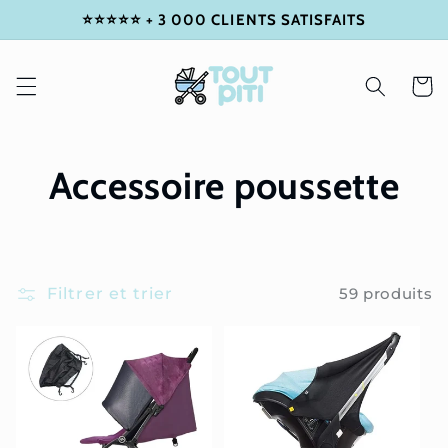
⭐⭐⭐⭐⭐ + 3 000 CLIENTS SATISFAITS
IGNORER
ET
PASSER
AU
Panier
CONTENU
Accessoire poussette
Filtrer et trier
59 produits